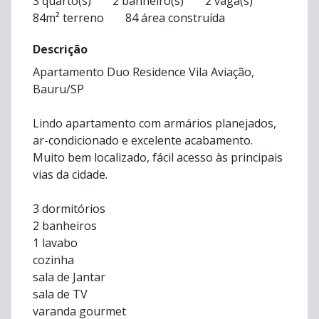
3 quarto(s)
2 banheiro(s)
2 vaga(s)
84m² terreno
84 área construída
Descrição
Apartamento Duo Residence Vila Aviação,
Bauru/SP
Lindo apartamento com armários planejados,
ar-condicionado e excelente acabamento.
Muito bem localizado, fácil acesso às principais
vias da cidade.
3 dormitórios
2 banheiros
1 lavabo
cozinha
sala de Jantar
sala de TV
varanda gourmet