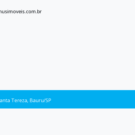
nusimoveis.com.br
 Santa Tereza, Bauru/SP