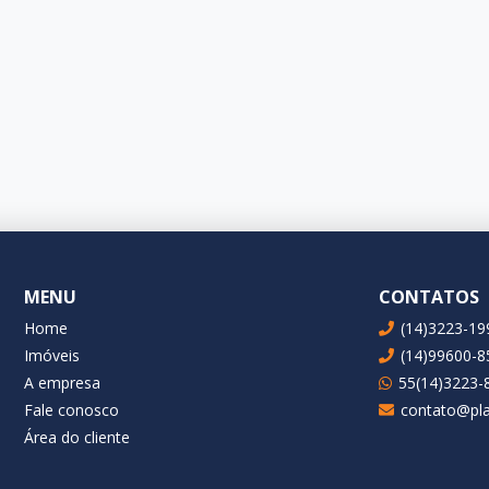
MENU
CONTATOS
Home
(14)3223-19
Imóveis
(14)99600-8
A empresa
55(14)3223-
Fale conosco
contato@pla
Área do cliente