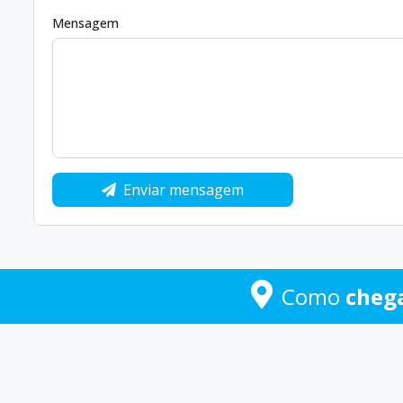
Mensagem
Enviar mensagem
Como
cheg