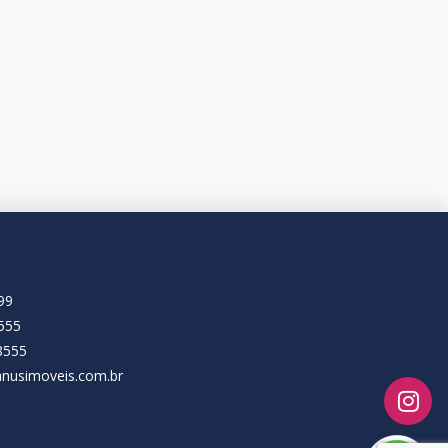
99
555
8555
nusimoveis.com.br