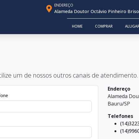
ENDEREÇO
Alameda Doutor Octávio Pinheiro Brisoll
HOME
COMPRAR
ALUGA
ilize um de nossos outros canais de atendimento.
Endereço
fone
Alameda Douto
Bauru/SP
Telefones
(14)322
(14)996