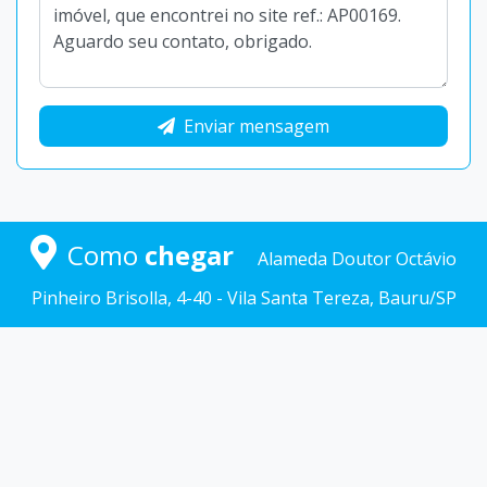
Enviar mensagem
Como
chegar
Alameda Doutor Octávio
Pinheiro Brisolla, 4-40 - Vila Santa Tereza, Bauru/SP