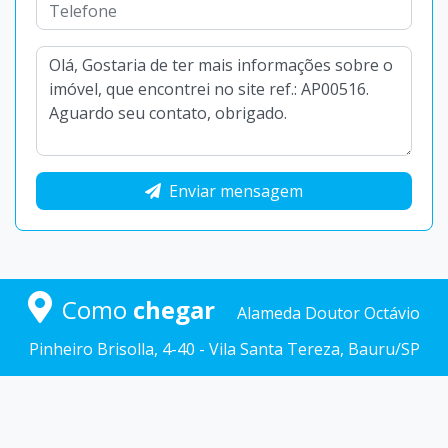
Enviar mensagem
Como
chegar
Alameda Doutor Octávio
Pinheiro Brisolla, 4-40 - Vila Santa Tereza, Bauru/SP