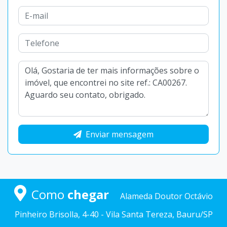
Enviar mensagem
Como
chegar
Alameda Doutor Octávio
Pinheiro Brisolla, 4-40 - Vila Santa Tereza, Bauru/SP