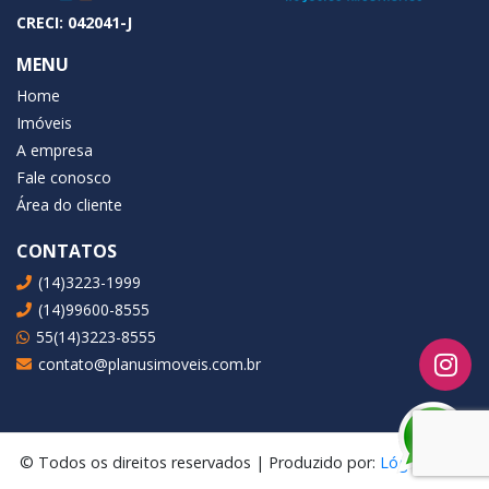
CRECI: 042041-J
MENU
Home
Imóveis
A empresa
Fale conosco
Área do cliente
CONTATOS
(14)3223-1999
(14)99600-8555
55(14)3223-8555
contato@planusimoveis.com.br
© Todos os direitos reservados | Produzido por:
Lógica Ideal
.