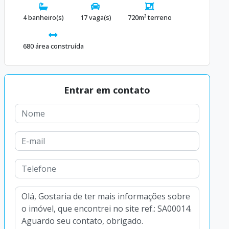
4 banheiro(s)
17 vaga(s)
720m² terreno
680 área construída
Entrar em contato