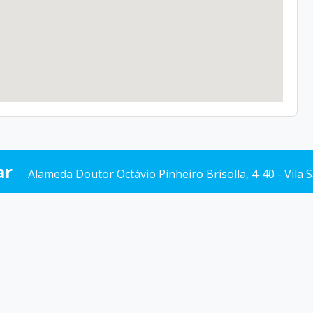
ar
Alameda Doutor Octávio Pinheiro Brisolla, 4-40 - Vila