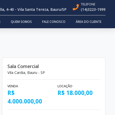
TELEFONE
a, 4-40 - Vila Santa Tereza, Bauru/SP
(14)3223-1999
R
QUEM SOMOS
FALE CONOSCO
ÁREA DO CLIENTE
Sala Comercial
Vila Cardia, Bauru - SP
VENDA
LOCAÇÃO
R$
R$ 18.000,00
4.000.000,00